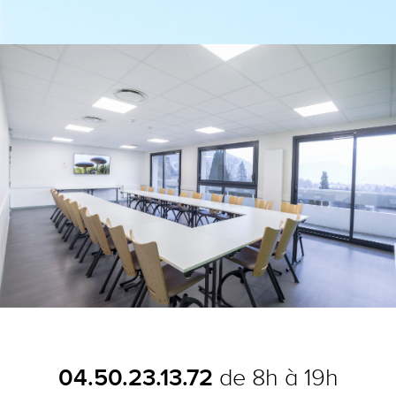
Aller
Outils
au
personnels
contenu.
|
Aller
à
la
navigation
04.50.23.13.72
de 8h à 19h