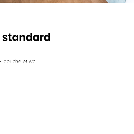
 standard
e, douche et wc