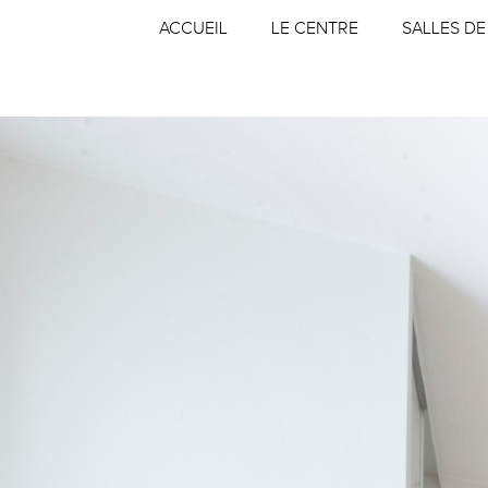
Aller
Outils
au
personnels
ACCUEIL
LE CENTRE
SALLES DE
contenu.
|
Aller
à
la
navigation