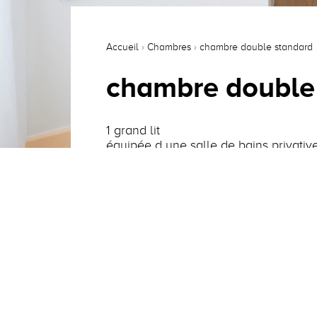
Accueil
›
Chambres
›
chambre double standard
chambre double
1 grand lit
équipée d une salle de bains privativ
linge de toilette fourni
TV et wifi haut débit
plateau de courtoisie
parking privatif gratuit
petit-déjeuner buffet inclus